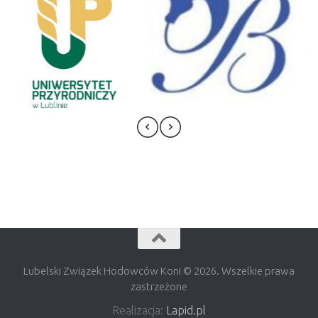
Lubelski Związek Hodowców Koni © 2026. Wszelkie prawa
zastrzeżone
Realizacja:
Lapid.pl