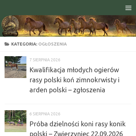
Skip to content
Open toolbar
KATEGORIA:
OGŁOSZENIA
7 SIERPNIA 2026
Kwalifikacja młodych ogierów
rasy polski koń zimnokrwisty i
arden polski – zgłoszenia
6 SIERPNIA 2026
Próba dzielności koni rasy konik
polski – Zwierzyniec 22.09.2026