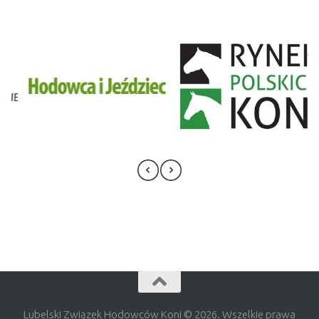
Lubelski Związek Hodowców Koni © 2026. Wszelkie prawa