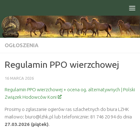
Skip to content
Open toolbar
OGŁOSZENIA
Regulamin PPO wierzchowej
16 MARCA 2026
Regulamin PPO wierzchowej + ocena og. alternatywnych | Polski
Związek Hodowców Koni
Prosimy o zgłaszanie ogierów ras szlachetnych do biura LZHK
mailowo: biuro@lzhk.pl lub telefonicznie: 81 746 20 94 do dnia
27.03.2026 (piątek)
.