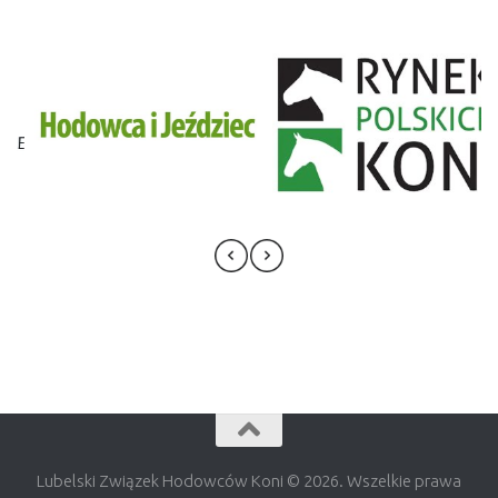
Lubelski Związek Hodowców Koni © 2026. Wszelkie prawa