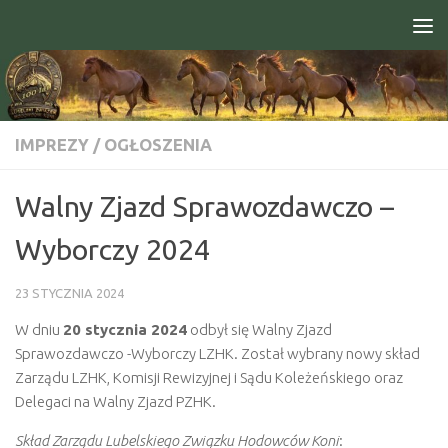
Skip to content
Open toolbar
IMPREZY
/
OGŁOSZENIA
Walny Zjazd Sprawozdawczo –
Wyborczy 2024
23 STYCZNIA 2024
W dniu
20 stycznia 2024
odbył się Walny Zjazd
Sprawozdawczo -Wyborczy LZHK. Został wybrany nowy skład
Zarządu LZHK, Komisji Rewizyjnej i Sądu Koleżeńskiego oraz
Delegaci na Walny Zjazd PZHK.
Skład Zarządu Lubelskiego Związku Hodowców Koni
: