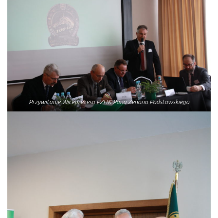
Przywitanie Wiceprezesa PZHK Pana Zenona Podstawskiego