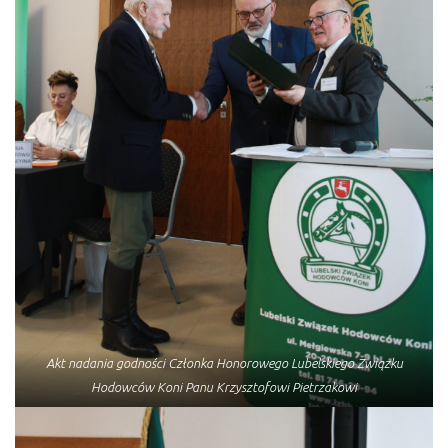
Akt nadania godności Członka Honorowego Lubelskiego Związku
Hodowców Koni Panu Krzysztofowi Pietrzakowi