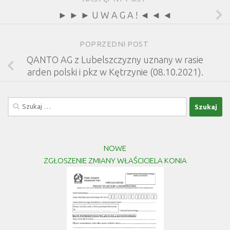
► ► ► U W A G A ! ◄ ◄ ◄
POPRZEDNI POST
QANTO AG z Lubelszczyzny uznany w rasie
arden polski i pkz w Kętrzynie (08.10.2021).
Szukaj:
NOWE
ZGŁOSZENIE ZMIANY WŁAŚCICIELA KONIA