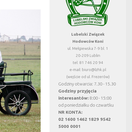
Lubelski Związek
Hodowców Koni
ul. Mełgiewska 7-9 bl. 1
20-209 Lublin
tel: 81 746 20 94
e-mail: biuro@lzhk.pl
(wejście od ul. Frezerów)
Godziny otwarcia: 7.30 - 15.30
Godziny przyjęcia
interesantów:
8:00 - 15:00
od poniedziałku do czwartku
NR KONTA:
02 1600 1462 1829 9542
5000 0001