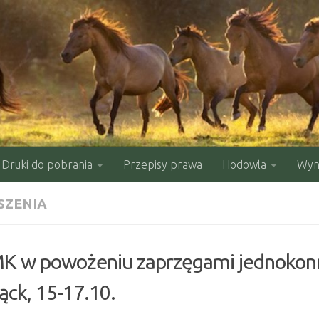
Druki do pobrania
Przepisy prawa
Hodowla
Wyni
SZENIA
 w powożeniu zaprzęgami jednokon
ąck, 15-17.10.