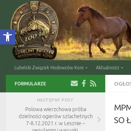
Skip to content
Open toolbar
Lubelski Związek Hodowców Koni
Aktualności
OGŁO
FORMULARZE
NASTĘPNY POST
MPMK
Polowa wierzchowa próba
dzielności ogierów szlachetnych
SO Ł
7-8.12.2021 r. w Lesznie –
regulamin i warunki.