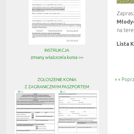
Zaprasz
Młodyc
na ter
Lista 
INSTRUKCJA
zmiany właściciela konia >>
« « Poprz
ZGŁOSZENIE KONIA
Z ZAGRANICZNYM PASZPORTEM