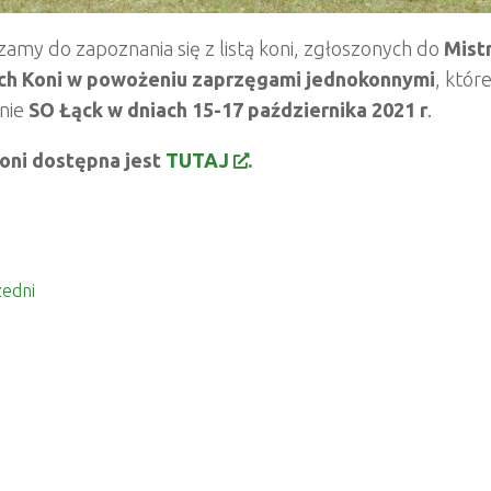
amy do zapoznania się z listą koni, zgłoszonych do
Mist
h Koni w powożeniu zaprzęgami jednokonnymi
, któr
enie
SO Łąck w dniach 15-17 października 2021 r
.
Koni dostępna jest
TUTAJ
.
edni