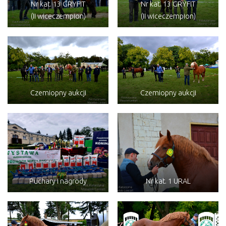
Nr kat. 13 GRYFIT
Nr kat. 13 GRYFIT
(II wiceczempion)
(II wiceczempion)
Czemiopny aukcji
Czemiopny aukcji
Puchary i nagrody
Nr kat. 1 URAL