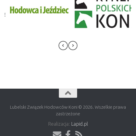
Lubelski Związek Hodowców Koni © 2026. Wszelkie prawa
zastrzeżone
Realizacja:
Lapid.pl