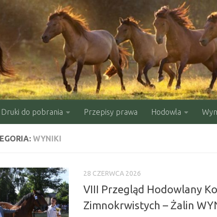
Druki do pobrania
Przepisy prawa
Hodowla
Wyni
EGORIA:
WYNIKI
28 CZERWCA 2026
VIII Przegląd Hodowlany Ko
Zimnokrwistych – Żalin WY