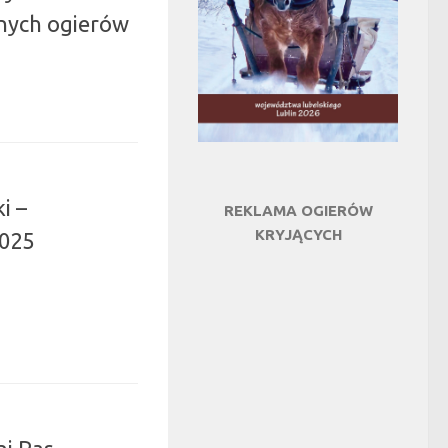
anych ogierów
i –
REKLAMA OGIERÓW
KRYJĄCYCH
2025