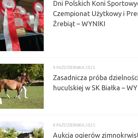
Dni Polskich Koni Sportowy
Czempionat Użytkowy i Pr
Źrebiąt – WYNIKI
9 PAŹDZIERNIKA 2025
Zasadnicza próba dzielności
huculskiej w SK Białka – WY
8 PAŹDZIERNIKA 2025
Aukcja ogierów zimnokrwis