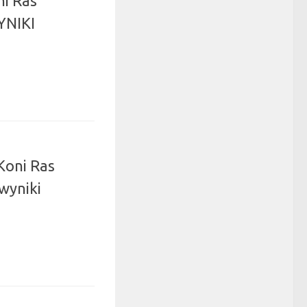
ni Ras
YNIKI
Koni Ras
wyniki