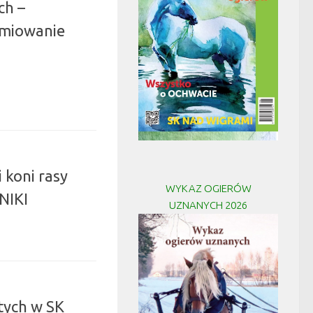
ch –
emiowanie
 koni rasy
WYKAZ OGIERÓW
NIKI
UZNANYCH 2026
tych w SK