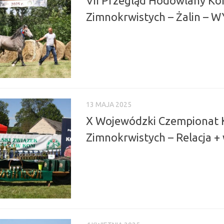
VII Przegląd Hodowlany Ko
Zimnokrwistych – Żalin – W
13 MAJA 2025
X Wojewódzki Czempionat 
Zimnokrwistych – Relacja + 