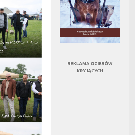
A po HOSE wł. Łukasz
cz
REKLAMA OGIERÓW
KRYJĄCYCH
R.S. wł. Patryk Gajos