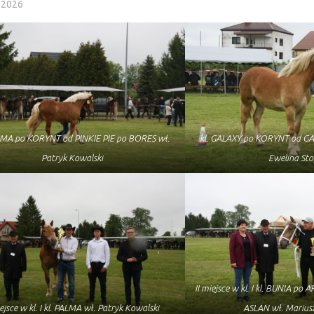
 2026
ALMA po KORYNT od PINKIE PIE po BORES wł.
kl. GALAXY po KORYNT od G
Patryk Kowalski
Ewelina St
II miejsce w kl. I kl. BUNIA p
iejsce w kl. I kl. PALMA wł. Patryk Kowalski
ASLAN wł. Marius