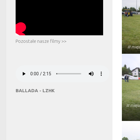
Pozostałe nasze filmy >>
III mie
BALLADA - LZHK
III mie