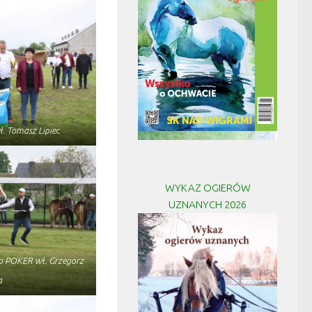
wł. Tomasz Lipiec
WYKAZ OGIERÓW
UZNANYCH 2026
po POKER wł. Grzegorz
a