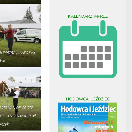
KALENDARZ IMPREZ
SUMATRA po ATOS wł.
ski
HODOWCA I JEŹDZIEC
d VITA VAN DE GROTE
 DE LANGENAKKER wł.
rczyk