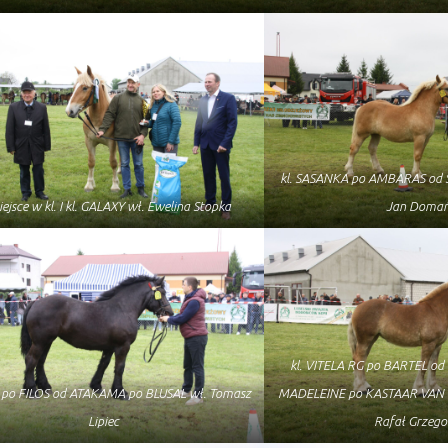
kl. SASANKA po AMBARAS od 
miejsce w kl. I kl. GALAXY wł. Ewelina Stopka
Jan Domań
kl. VITELA RG po BARTEL o
 po FILOS od ATAKAMA po BLUSAL wł. Tomasz
MADELEINE po KASTAAR VAN
Lipiec
Rafał Grzego