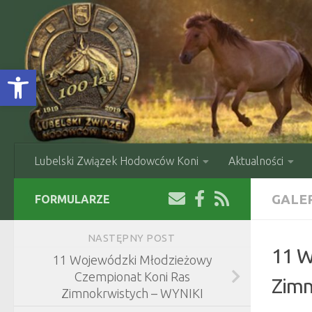
Skip to content
Open toolbar
Lubelski Związek Hodowców Koni
Aktualności
GALE
FORMULARZE
NASTĘPNY POST
11 W
11 Wojewódzki Młodzieżowy
Czempionat Koni Ras
Zimn
Zimnokrwistych – WYNIKI