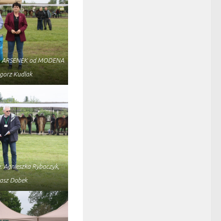
R po ARSENEK od MODENA
gorz Kudlak
: Agnieszka Rybaczyk,
asz Dobek