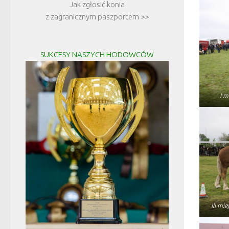
Jak zgłosić konia
z zagranicznym paszportem >>
SUKCESY NASZYCH HODOWCÓW
I m
III mi