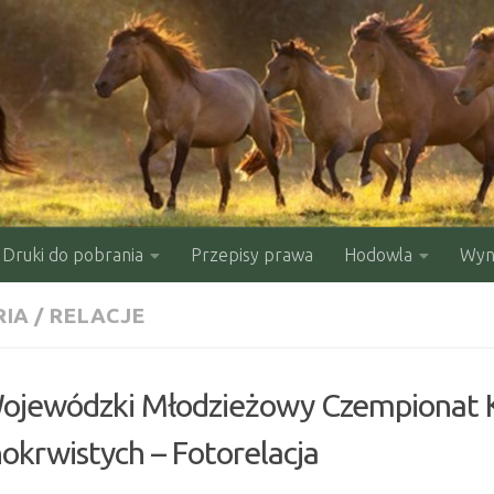
Druki do pobrania
Przepisy prawa
Hodowla
Wyni
RIA
/
RELACJE
ojewódzki Młodzieżowy Czempionat K
okrwistych – Fotorelacja