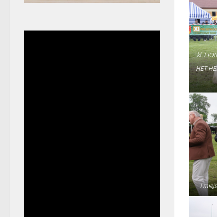
kl. FI
HET H
I miej