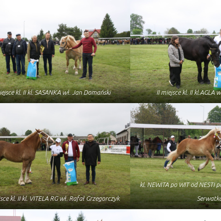
iejsce kl. II kl. SASANKA wł. Jan Domański
II miejsce kl. II kl.AGLA 
kl. NEWITA po WIT od NESTI 
ejsce kl. II kl. VITELA RG wł. Rafał Grzegorczyk
Serwatk