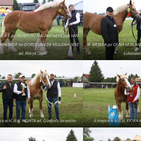
ORA R.S. po INDIEN DU MALPAIX od FIONA VAN
ERMESHOF po DORUS VAN DE MOLENHOEVE
kl. BRYŁKA po GRAM od BLANK
wł. Patryk Gajos
Łukasiewi
sce w kl. III kl. NEWITA wł. Grzegorz Serwatka
II miejsce w kl.III kl. FIORA 