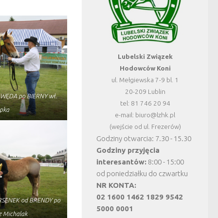
Lubelski Związek
Hodowców Koni
ul. Mełgiewska 7-9 bl. 1
20-209 Lublin
AWĘDA po BIERNY wł.
tel: 81 746 20 94
opka
e-mail: biuro@lzhk.pl
(wejście od ul. Frezerów)
Godziny otwarcia: 7.30 - 15.30
Godziny przyjęcia
interesantów:
8:00 - 15:00
od poniedziałku do czwartku
NR KONTA:
02 1600 1462 1829 9542
o ARSENEK od BRENDY po
5000 0001
z Michalak