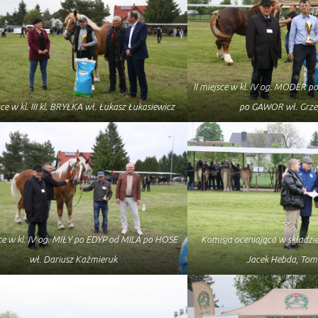
II miejsce w kl. IV og. MODE
jsce w kl. III kl. BRYŁKA wł. Łukasz Łukasiewicz
po GAWOR wł. Grze
jsce w kl. IV og. MIŁY po EDYP od MILA po HOSE
Komisja oceniająca w składzie
wł. Dariusz Kaźmieruk
Jacek Hebda, Tom