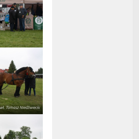
wł. Tomasz Niedźwiecki