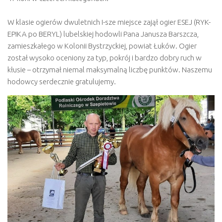
W klasie ogierów dwuletnich I-sze miejsce zajął ogier ESEJ (RYK-
EPIKA po BERYL) lubelskiej hodowli Pana Janusza Barszcza,
zamieszkałego w Kolonii Bystrzyckiej, powiat Łuków. Ogier
został wysoko oceniony za typ, pokrój i bardzo dobry ruch w
kłusie – otrzymał niemal maksymalną liczbę punktów. Naszemu
hodowcy serdecznie gratulujemy.