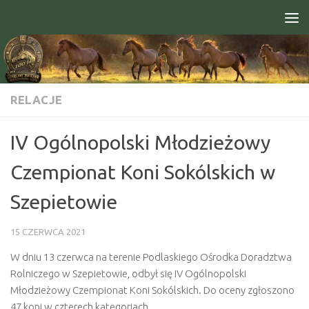
Skip to content
Open toolbar
RELACJE
IV Ogólnopolski Młodzieżowy
Czempionat Koni Sokólskich w
Szepietowie
15 CZERWCA 2021
W dniu 13 czerwca na terenie Podlaskiego Ośrodka Doradztwa
Rolniczego w Szepietowie, odbył się IV Ogólnopolski
Młodzieżowy Czempionat Koni Sokólskich. Do oceny zgłoszono
47 koni w czterech kategoriach.